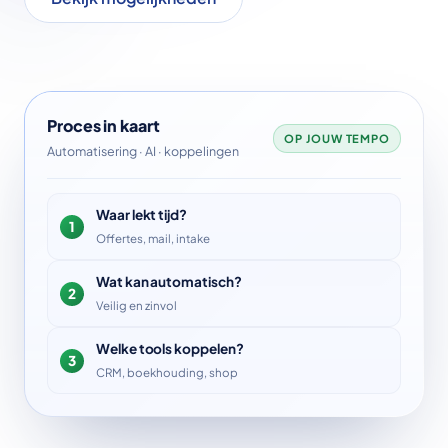
Proces in kaart
OP JOUW TEMPO
Automatisering · AI · koppelingen
Waar lekt tijd?
1
Offertes, mail, intake
Wat kan automatisch?
2
Veilig en zinvol
Welke tools koppelen?
3
CRM, boekhouding, shop