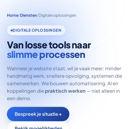
Home
/
Diensten
/
Digitale oplossingen
DIGITALE OPLOSSINGEN
Van losse tools naar
slimme processen
Wanneer je website staat, wil je vaak meer: minder
handmatig werk, snellere opvolging, systemen die
samenwerken. We bouwen automatisering, AI en
koppelingen die
praktisch werken
— niet alleen in
een demo.
Bespreek je situatie
→
Bekijk mogelijkheden