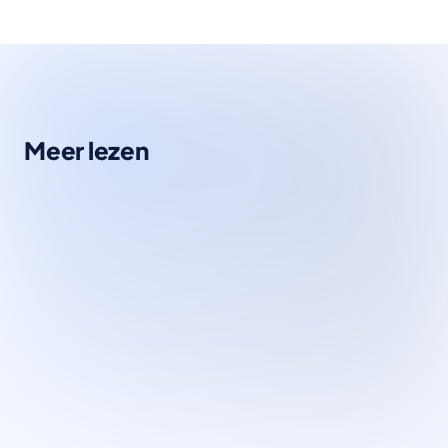
Meer lezen
Kennisbank
Social media automatiseren met AI
zo werkt een social media AI agent voor
bedrijven Een social media AI agent is voor veel
MKB-ondernemers in 2026 geen…
Lees artikel
→
Kennisbank
App Ready Check: vibe coded app
testen