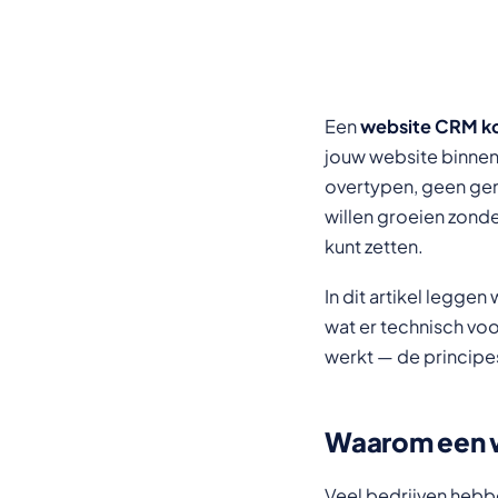
Een
website CRM k
jouw website binnen
overtypen, geen ge
willen groeien zonde
kunt zetten.
In dit artikel legge
wat er technisch voo
werkt — de principes
Waarom een w
Veel bedrijven heb