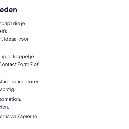
heden
ript die je
elfs
 Ideaal voor
Zapier koppel je
 Contact Form 7 of
klare connectoren
achtig.
tomation.
elen.
 is via Zapier te