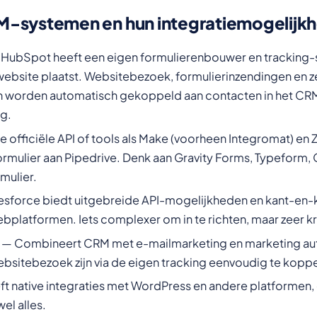
M-systemen en hun integratiemogelijk
HubSpot heeft een eigen formulierenbouwer en tracking-sc
ebsite plaatst. Websitebezoek, formulierinzendingen en z
worden automatisch gekoppeld aan contacten in het CRM.
g.
e officiële API of tools als Make (voorheen Integromat) en 
ormulier aan Pipedrive. Denk aan Gravity Forms, Typeform,
mulier.
esforce biedt uitgebreide API-mogelijkheden en kant-en-
bplatformen. Iets complexer om in te richten, maar zeer kr
— Combineert CRM met e-mailmarketing en marketing au
bsitebezoek zijn via de eigen tracking eenvoudig te kopp
t native integraties met WordPress en andere platformen, en
el alles.