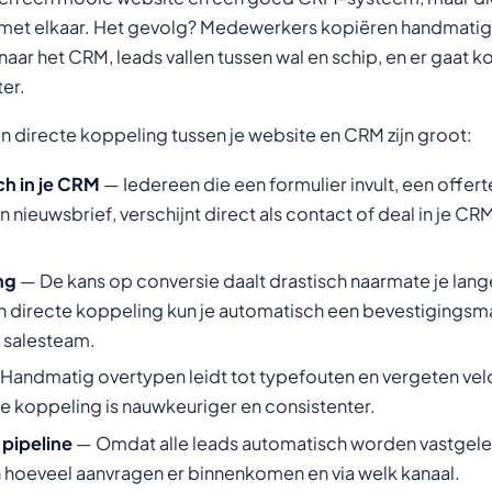
met elkaar. Het gevolg? Medewerkers kopiëren handmatig
aar het CRM, leads vallen tussen wal en schip, en er gaat k
ter.
n directe koppeling tussen je website en CRM zijn groot:
h in je CRM
— Iedereen die een formulier invult, een offert
 nieuwsbrief, verschijnt direct als contact of deal in je C
ng
— De kans op conversie daalt drastisch naarmate je lan
 directe koppeling kun je automatisch een bevestigingsmai
 salesteam.
Handmatig overtypen leidt tot typefouten en vergeten vel
 koppeling is nauwkeuriger en consistenter.
e pipeline
— Omdat alle leads automatisch worden vastgelegd
 hoeveel aanvragen er binnenkomen en via welk kanaal.