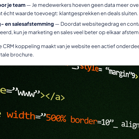
oor je team
— Je medewerkers hoeven geen data meer over 
at écht waarde toevoegt: klantgesprekken en deals sluiten.
g- en salesafstemming
— Doordat websitegedrag en con
erd, kun je marketing en sales veel beter op elkaar afste
 CRM koppeling maakt van je website een actief onderdeel
itale brochure.