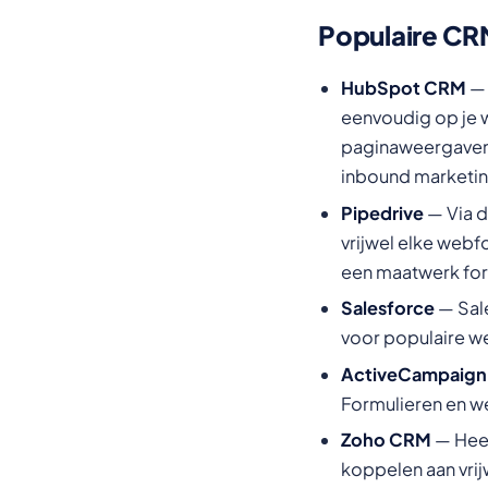
Populaire CR
HubSpot CRM
— 
eenvoudig op je w
paginaweergaven 
inbound marketin
Pipedrive
— Via d
vrijwel elke webf
een maatwerk for
Salesforce
— Sal
voor populaire we
ActiveCampaign
Formulieren en we
Zoho CRM
— Heef
koppelen aan vrijw