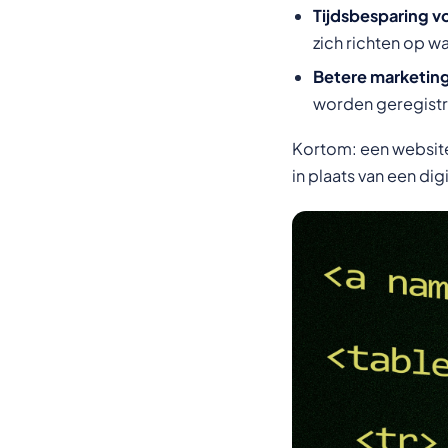
Tijdsbesparing v
zich richten op w
Betere marketin
worden geregistre
Kortom: een website
in plaats van een dig