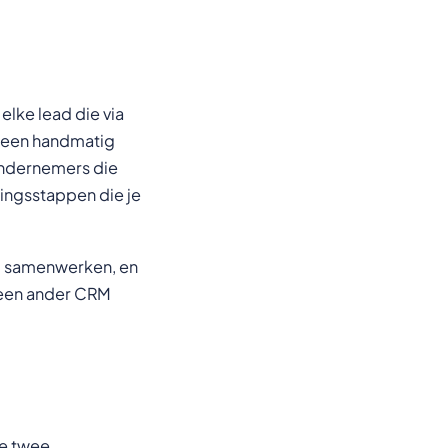
elke lead die via
 Geen handmatig
ondernemers die
ringsstappen die je
ed samenwerken, en
f een ander CRM
e twee