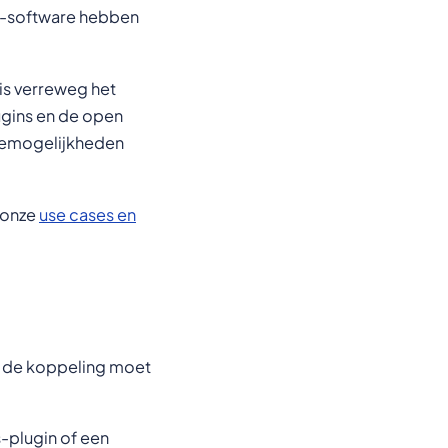
P-software hebben
is verreweg het
ugins en de open
iemogelijkheden
k onze
use cases en
x de koppeling moet
plugin of een