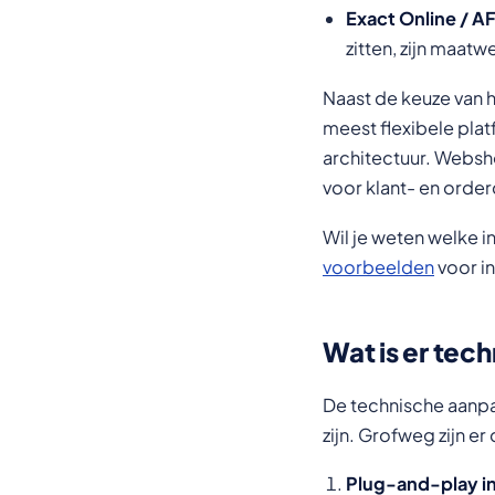
Exact Online / A
zitten, zijn maa
Naast de keuze van 
meest flexibele pla
architectuur. Webs
voor klant- en order
Wil je weten welke i
voorbeelden
voor in
Wat is er tec
De technische aanpa
zijn. Grofweg zijn er 
Plug-and-play in