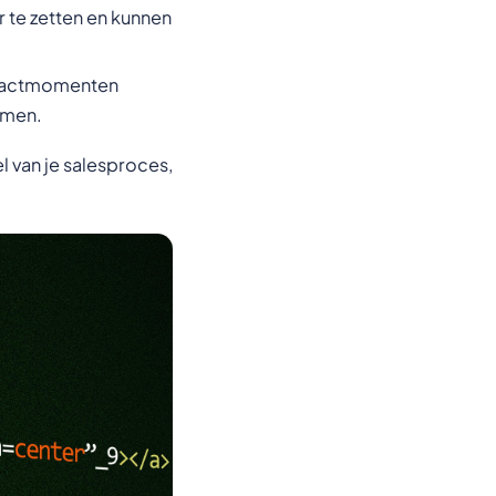
te zetten en kunnen
tactmomenten
mmen.
 van je salesproces,