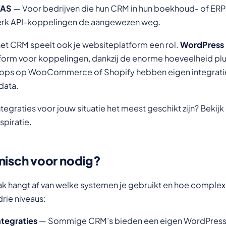
FAS
— Voor bedrijven die hun CRM in hun boekhoud- of ER
twerk API-koppelingen de aangewezen weg.
het CRM speelt ook je websiteplatform een rol.
WordPress
tform voor koppelingen, dankzij de enorme hoeveelheid pl
hops op WooCommerce of Shopify hebben eigen integrat
data.
ntegraties voor jouw situatie het meest geschikt zijn? Bekij
spiratie.
hnisch voor nodig?
k hangt af van welke systemen je gebruikt en hoe comple
drie niveaus:
tegraties
— Sommige CRM’s bieden een eigen WordPress-