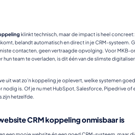
oppeling
klinkt technisch, maar de impact is heel concreet: 
komt, belandt automatisch en direct in je CRM-systeem.
miste contacten, geen vertraagde opvolging. Voor MKB-
r hun team te overladen, is dit één van de slimste digitalise
n we uit wat zo’n koppeling je oplevert, welke systemen go
r nodig is. Of je nu met HubSpot, Salesforce, Pipedrive o
 zijn hetzelfde.
ebsite CRM koppeling onmisbaar is
ben een mooie website én een goed CRM-systeem, maar di