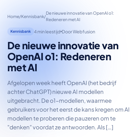
De nieuwe innovatie van OpenAI o1:
Home
/
Kennisbank
/
Redeneren met AI
4 min leestijd
Door Webfusion
Kennisbank
De nieuwe innovatie van
OpenAI o1: Redeneren
met AI
Afgelopen week heeft OpenAI (het bedrijf
achter ChatGPT) nieuwe AI modellen
uitgebracht. De o1-modellen, waarmee
gebruikers voor het eerst de kans kregen om AI
modellen te proberen die pauzeren om te
"denken" voordat ze antwoorden. Als […]