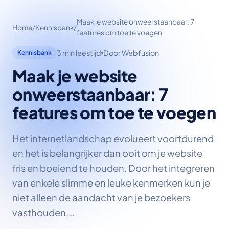
Maak je website onweerstaanbaar: 7
Home
/
Kennisbank
/
features om toe te voegen
3 min leestijd
Door Webfusion
Kennisbank
Maak je website
onweerstaanbaar: 7
features om toe te voegen
Het internetlandschap evolueert voortdurend
en het is belangrijker dan ooit om je website
fris en boeiend te houden. Door het integreren
van enkele slimme en leuke kenmerken kun je
niet alleen de aandacht van je bezoekers
vasthouden,…