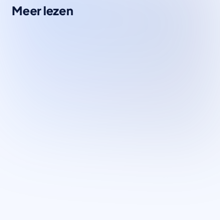
Meer lezen
Kennisbank
20 vragen aan je webbureau voordat je
start!
Wil je een website, webshop of een
maatwerkapplicatie laten maken? Vergeet dan
niet de volgende 20 vragen te stellen…
Lees artikel
→