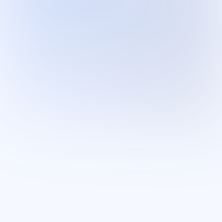
Kennisbank
12 tips als je een nieuwe website laat
maken
Een nieuwe website laten maken is een
spannend proces dat veel kansen biedt voor je
bedrijf of persoonlijke project.…
Lees artikel
→