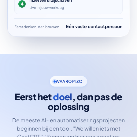
Inzetten & bijschaven
4
Live in jouw werkdag
Eén vaste contactpersoon
Eerst denken, dan bouwen
WAAROM ZO
Eerst het
doel
, dan pas de
oplossing
De meeste AI- en automatiserings­projecten
beginnen bij een tool. "We willen iets met
ChatGPT." "Kunnen we hier een agent op