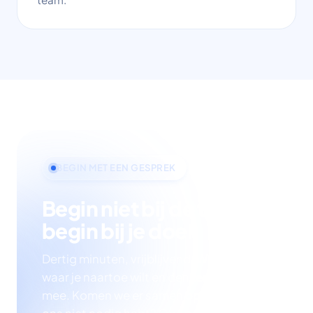
BEGIN MET EEN GESPREK
Begin niet bij de tool —
begin bij je doel.
Dertig minuten, vrijblijvend. We luisteren
waar je naartoe wilt en denken hardop
mee. Komen we er samen op uit dat je