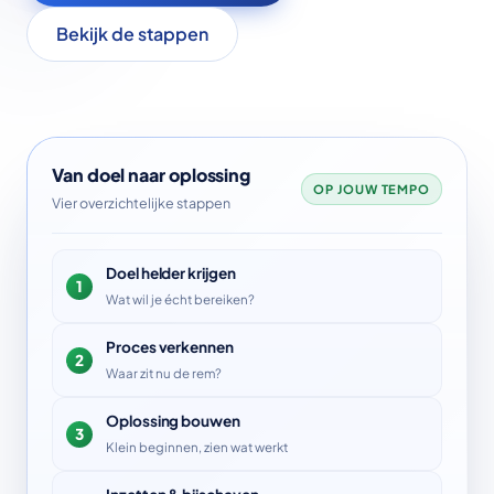
Bekijk de stappen
Van doel naar oplossing
OP JOUW TEMPO
Vier overzichtelijke stappen
Doel helder krijgen
1
Wat wil je écht bereiken?
Proces verkennen
2
Waar zit nu de rem?
Oplossing bouwen
3
Klein beginnen, zien wat werkt