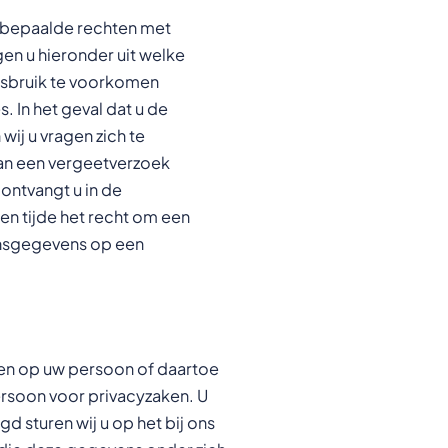
 bepaalde rechten met
en u hieronder uit welke
misbruik te voorkomen
 In het geval dat u de
ij u vragen zich te
van een vergeetverzoek
ontvangt u in de
en tijde het recht om een
oonsgegevens op een
bben op uw persoon of daartoe
persoon voor privacyzaken. U
d sturen wij u op het bij ons