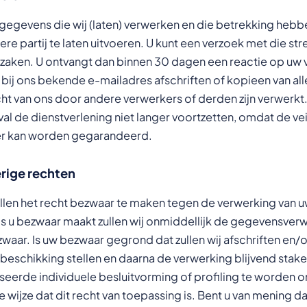
e gegevens die wij (laten) verwerken en die betrekking he
ere partij te laten uitvoeren. U kunt een verzoek met die s
aken. U ontvangt dan binnen 30 dagen een reactie op uw 
t bij ons bekende e-mailadres afschriften of kopieen van al
t van ons door andere verwerkers of derden zijn verwerkt. 
eval de dienstverlening niet langer voortzetten, omdat de ve
er kan worden gegarandeerd.
rige rechten
llen het recht bezwaar te maken tegen de verwerking van
ls u bezwaar maakt zullen wij onmiddellijk de gegevensverw
waar. Is uw bezwaar gegrond dat zullen wij afschriften en
er beschikking stellen en daarna de verwerking blijvend stak
seerde individuele besluitvorming of profiling te worden
wijze dat dit recht van toepassing is. Bent u van mening dat