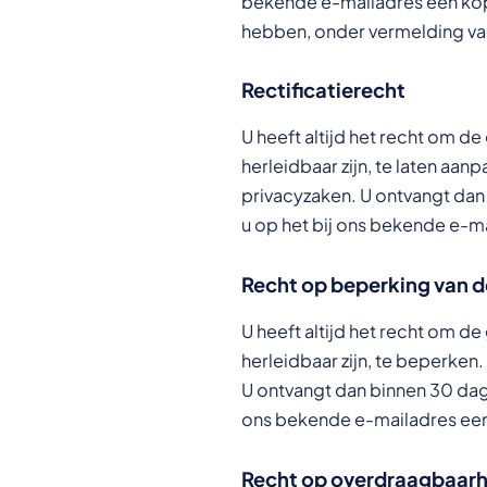
bekende e-mailadres een kopi
hebben, onder vermelding va
Rectificatierecht
U heeft altijd het recht om d
herleidbaar zijn, te laten aa
privacyzaken. U ontvangt dan 
u op het bij ons bekende e-m
Recht op beperking van d
U heeft altijd het recht om d
herleidbaar zijn, te beperke
U ontvangt dan binnen 30 dage
ons bekende e-mailadres een 
Recht op overdraagbaarh