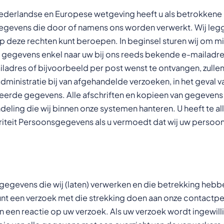
derlandse en Europese wetgeving heeft u als betrokkene
gevens die door of namens ons worden verwerkt. Wij legg
h op deze rechten kunt beroepen. In beginsel sturen wij om 
 gegevens enkel naar uw bij ons reeds bekende e-mailadres.
dres of bijvoorbeeld per post wenst te ontvangen, zullen w
dministratie bij van afgehandelde verzoeken, in het geval 
eerde gegevens. Alle afschriften en kopieen van gegevens 
ing die wij binnen onze systemen hanteren. U heeft te all
utoriteit Persoonsgegevens als u vermoedt dat wij uw pers
e gegevens die wij (laten) verwerken en die betrekking he
 U kunt een verzoek met die strekking doen aan onze contact
een reactie op uw verzoek. Als uw verzoek wordt ingewillig